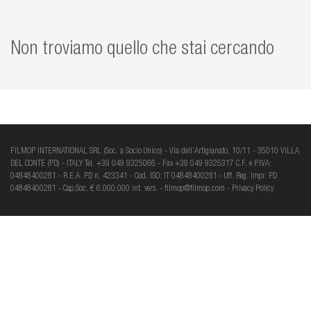
Non troviamo quello che stai cercando
FILMOP INTERNATIONAL SRL (Soc. a Socio Unico) - Via dell’Artigianato, 10/11 - 35010 VILLA
DEL CONTE (PD) - ITALY Tel. +39 049 9325066 - Fax +39 049 9325317 C.F. e P.IVA:
04848400281 - R.E.A. PD n. 423341 - Cod. ISO: IT 04848400281 - Uff. Reg. Impr. PD
04848400281 - Cap.Soc. € 6.000.000 int. vers. -
filmop@filmop.com
-
Privacy Policy