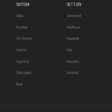
SISTEMI
SETTORI
Alpha
Commercial
Equodose
Healthcare
Uni-Connect
Hospitality
OneFred
Food
ErgoSwing
Education
Globo system
Industrial
Boost