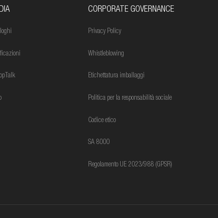
DIA
CORPORATE GOVERNANCE
loghi
Privacy Policy
ificazioni
Whistleblowing
opTalk
Etichettatura imballaggi
o
Politica per la responsabilità sociale
Codice etico
SA 8000
Regolamento UE 2023/988 (GPSR)