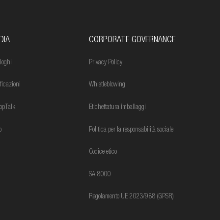
DIA
CORPORATE GOVERNANCE
loghi
Privacy Policy
ificazioni
Whistleblowing
opTalk
Etichettatura imballaggi
o
Politica per la responsabilità sociale
Codice etico
SA 8000
Regolamento UE 2023/988 (GPSR)