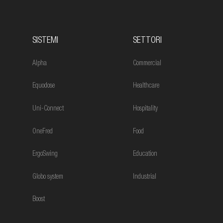
SISTEMI
SETTORI
Alpha
Commercial
Equodose
Healthcare
Uni-Connect
Hospitality
OneFred
Food
ErgoSwing
Education
Globo system
Industrial
Boost