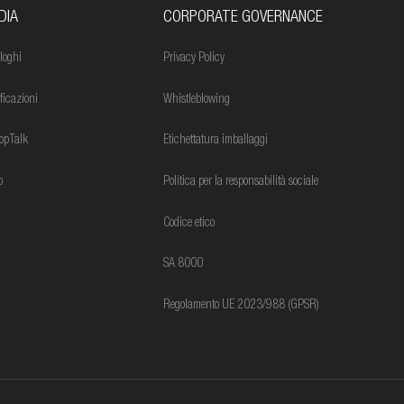
DIA
CORPORATE GOVERNANCE
loghi
Privacy Policy
ificazioni
Whistleblowing
opTalk
Etichettatura imballaggi
o
Politica per la responsabilità sociale
Codice etico
SA 8000
Regolamento UE 2023/988 (GPSR)