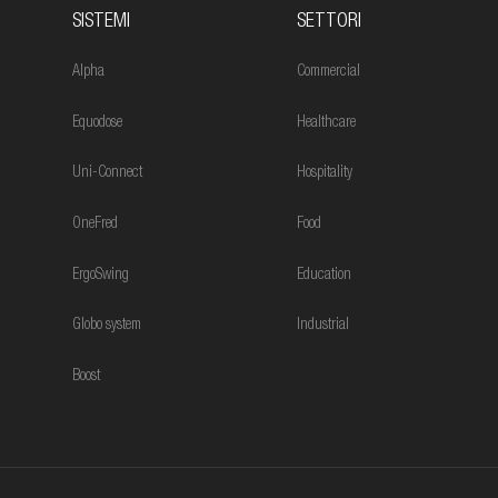
SISTEMI
SETTORI
Alpha
Commercial
Equodose
Healthcare
Uni-Connect
Hospitality
OneFred
Food
ErgoSwing
Education
Globo system
Industrial
Boost